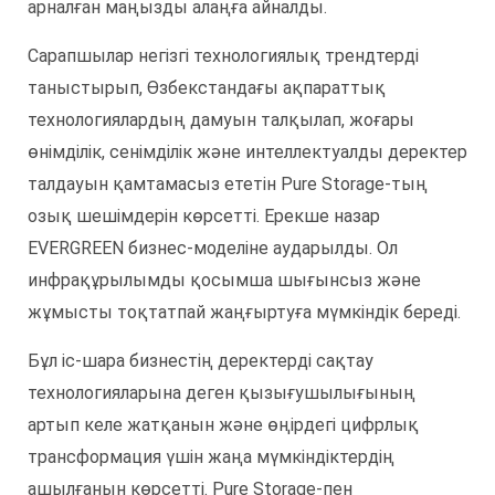
арналған маңызды алаңға айналды.
Сарапшылар негізгі технологиялық трендтерді
таныстырып, Өзбекстандағы ақпараттық
технологиялардың дамуын талқылап, жоғары
өнімділік, сенімділік және интеллектуалды деректер
талдауын қамтамасыз ететін Pure Storage-тың
озық шешімдерін көрсетті. Ерекше назар
EVERGREEN бизнес-моделіне аударылды. Ол
инфрақұрылымды қосымша шығынсыз және
жұмысты тоқтатпай жаңғыртуға мүмкіндік береді.
Бұл іс-шара бизнестің деректерді сақтау
технологияларына деген қызығушылығының
артып келе жатқанын және өңірдегі цифрлық
трансформация үшін жаңа мүмкіндіктердің
ашылғанын көрсетті. Pure Storage-пен