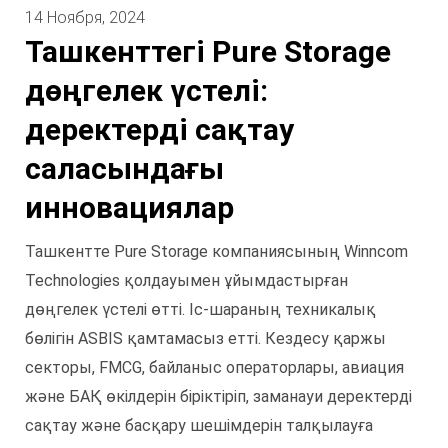
14 Ноября, 2024
Ташкенттегі Pure Storage
дөңгелек үстелі:
деректерді сақтау
саласындағы
инновациялар
Ташкентте Pure Storage компаниясының Winncom
Technologies қолдауымен ұйымдастырған
дөңгелек үстелі өтті. Іс-шараның техникалық
бөлігін ASBIS қамтамасыз етті. Кездесу қаржы
секторы, FMCG, байланыс операторлары, авиация
және БАҚ өкілдерін біріктіріп, заманауи деректерді
сақтау және басқару шешімдерін талқылауға