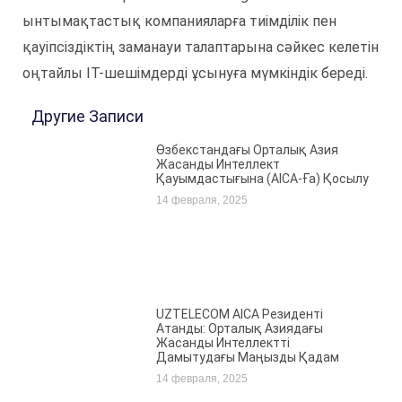
ынтымақтастық компанияларға тиімділік пен
қауіпсіздіктің заманауи талаптарына сәйкес келетін
оңтайлы IT-шешімдерді ұсынуға мүмкіндік береді.
Другие Записи
Өзбекстандағы Орталық Азия
Жасанды Интеллект
Қауымдастығына (AICA-Ға) Қосылу
14 февраля, 2025
UZTELECOM AICA Резиденті
Атанды: Орталық Азиядағы
Жасанды Интеллектті
Дамытудағы Маңызды Қадам
14 февраля, 2025