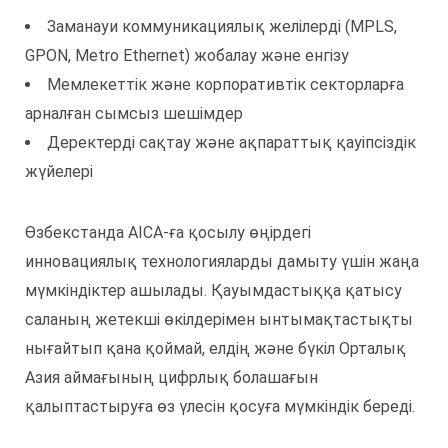
Заманауи коммуникациялық желілерді (MPLS,
GPON, Metro Ethernet) жобалау және енгізу
Мемлекеттік және корпоративтік секторларға
арналған сымсыз шешімдер
Деректерді сақтау және ақпараттық қауіпсіздік
жүйелері
Өзбекстанда AICA-ға қосылу өңірдегі
инновациялық технологияларды дамыту үшін жаңа
мүмкіндіктер ашылады. Қауымдастыққа қатысу
саланың жетекші өкілдерімен ынтымақтастықты
нығайтып қана қоймай, елдің және бүкіл Орталық
Азия аймағының цифрлық болашағын
қалыптастыруға өз үлесін қосуға мүмкіндік береді.