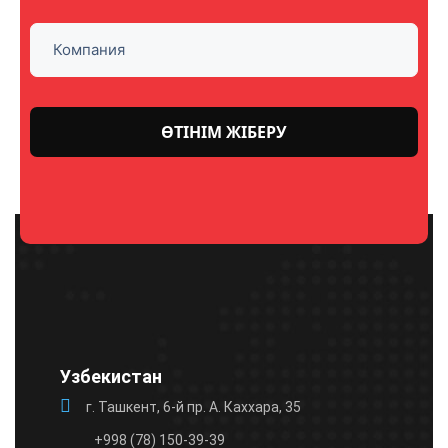
Please
leave
this
field
empty.
Узбекистан
г. Ташкент, 6-й пр. А. Каххара, 35
+998 (78) 150-39-39