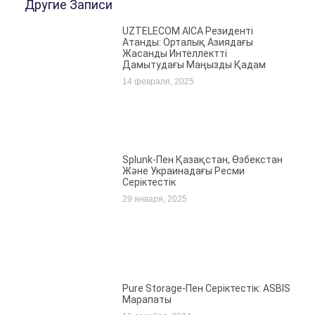
Другие Записи
UZTELECOM AICA Резиденті
Атанды: Орталық Азиядағы
Жасанды Интеллектті
Дамытудағы Маңызды Қадам
14 февраля, 2025
Splunk-Пен Қазақстан, Өзбекстан
Және Украинадағы Ресми
Серіктестік
29 января, 2025
Pure Storage-Пен Серіктестік: ASBIS
Марапаты