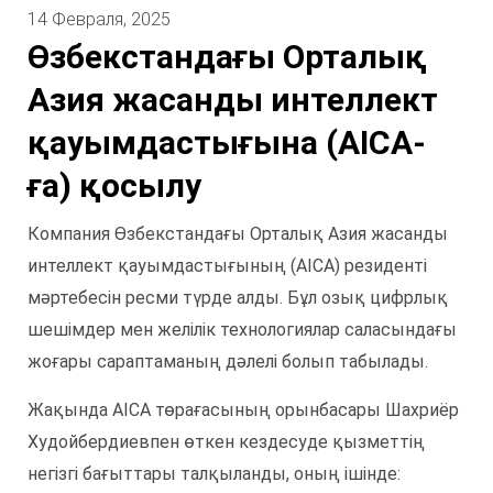
14 Февраля, 2025
Өзбекстандағы Орталық
Азия жасанды интеллект
қауымдастығына (AICA-
ға) қосылу
Компания Өзбекстандағы Орталық Азия жасанды
интеллект қауымдастығының (AICA) резиденті
мәртебесін ресми түрде алды. Бұл озық цифрлық
шешімдер мен желілік технологиялар саласындағы
жоғары сараптаманың дәлелі болып табылады.
Жақында AICA төрағасының орынбасары Шахриёр
Худойбердиевпен өткен кездесуде қызметтің
негізгі бағыттары талқыланды, оның ішінде: