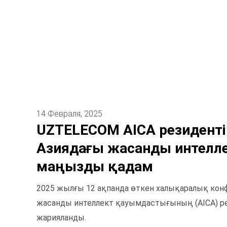
14 Февраля, 2025
UZTELECOM AICA резиденті
Азиядағы жасанды интелл
маңызды қадам
2025 жылғы 12 ақпанда өткен халықаралық ко
жасанды интеллект қауымдастығының (AICA) ре
жарияланды.