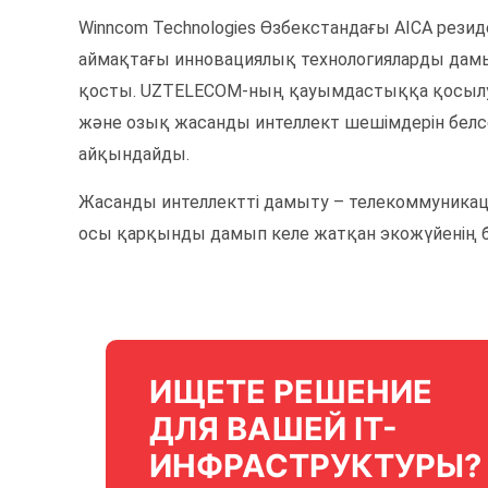
Winncom Technologies Өзбекстандағы AICA рези
аймақтағы инновациялық технологияларды дамыт
қосты. UZTELECOM-ның қауымдастыққа қосыл
және озық жасанды интеллект шешімдерін белсе
айқындайды.
Жасанды интеллектті дамыту – телекоммуникаци
осы қарқынды дамып келе жатқан экожүйенің бі
ИЩЕТЕ РЕШЕНИЕ
ДЛЯ ВАШЕЙ IT-
ИНФРАСТРУКТУРЫ?