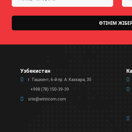
Please
leave
this
field
Узбекистан
К
empty.
г. Ташкент, 6-й пр. А. Каххара, 35
+998 (78) 150-39-39
site@winncom.com