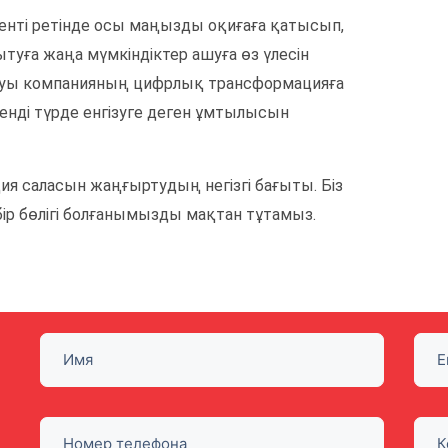
денті ретінде осы маңызды оқиғаға қатысып,
уға жаңа мүмкіндіктер ашуға өз үлесін
уы компанияның цифрлық трансформацияға
нді түрде енгізуге деген ұмтылысын
я саласын жаңғыртудың негізгі бағыты. Біз
р бөлігі болғанымызды мақтан тұтамыз.