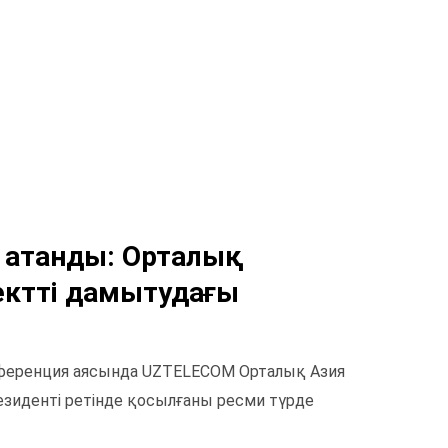
 атанды: Орталық
ектті дамытудағы
нференция аясында UZTELECOM Орталық Азия
зиденті ретінде қосылғаны ресми түрде