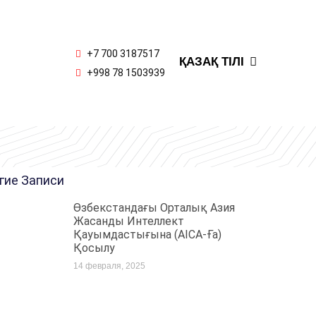
РУССКИЙ
OʻZBEK
+7 700 3187517
ҚАЗАҚ ТІЛІ
ENGLISH
+998 78 1503939
гие Записи
Өзбекстандағы Орталық Азия
Жасанды Интеллект
Қауымдастығына (AICA-Ға)
Қосылу
14 февраля, 2025