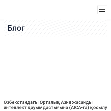
Блог
Өзбекстандағы Орталық Азия жасанды
интеллект қауымдастығына (AICA-ға) қосылу