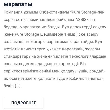
марапаты
Компания ұжымы Өзбекстандағы “Pure Storage-пен
серіктестік” номинациясы бойынша ASBIS-тен
беделді марапатқа ие болды. Бұл деректерді сақтау
және Pure Storage шешімдерін тиімді іске асыру
саласындағы жоғары сараптаманы растайды. Бұл
жетістік клиенттерге қызмет көрсетудің жоғары
стандарттарына және енгізілетін технологиялардың
сапасына деген адалдықты көрсетеді. Біз
серіктестерімізге сенімі мен қолдауы үшін, сондай-
ақ осы нәтижеге қол жеткізуде кәсібилік танытқан
бүкіл […]
ПОДРОБНЕЕ