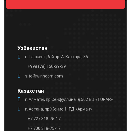
leave
this
field
empty.
Узбекистан
г. Ташкент, 6-й пр. А. Каххара, 35
+998 (78) 150-39-39
site@winncom.com
Казахстан
г. Алматы, пр.Сейфуллина, д.502 БЦ «TURAR»
г. Астана, пр.Женис 1, ТД «Арман»
+7 727 318-75-17
+7 700 318-75-17