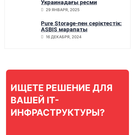
Украинадағы ресми
серіктестік
29 ЯНВАРЯ, 2025
Pure Storage-пен серіктестік:
ASBIS марапаты
16 ДЕКАБРЯ, 2024
ИЩЕТЕ РЕШЕНИЕ ДЛЯ
ВАШЕЙ IT-
ИНФРАСТРУКТУРЫ?