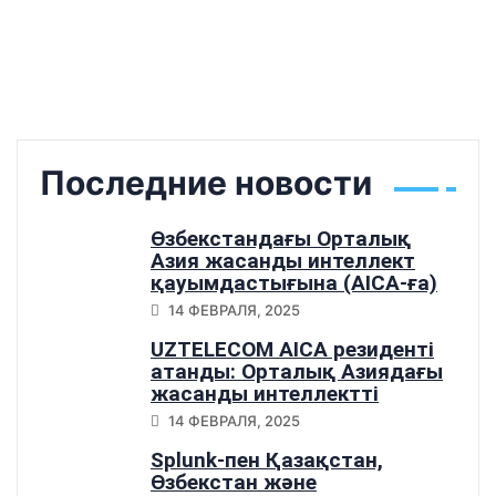
Последние новости
Өзбекстандағы Орталық
Азия жасанды интеллект
қауымдастығына (AICA-ға)
қосылу
14 ФЕВРАЛЯ, 2025
UZTELECOM AICA резиденті
атанды: Орталық Азиядағы
жасанды интеллектті
дамытудағы маңызды
14 ФЕВРАЛЯ, 2025
қадам
Splunk-пен Қазақстан,
Өзбекстан және