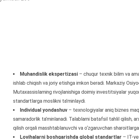
Muhandislik ekspertizasi
– chuqur texnik bilim va ama
ishlab chiqish va joriy etishga imkon beradi. Markaziy Osiyo
Mutaxassislarning rivojlanishiga doimiy investitsiyalar yuq
standartlarga moslikni ta’minlaydi.
Individual yondashuv
– texnologiyalar aniq biznes maqs
samaradorlik ta’minlanadi. Talablarni batafsil tahlil qilish, 
qilish orqali masshtablanuvchi va o‘zgaruvchan sharoitlarga
Loyihalarni boshqarishda global standartlar
– IT-yec