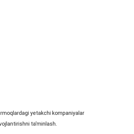
tarmoqlardagi yetakchi kompaniyalar
ivojlantirishni ta’minlash.