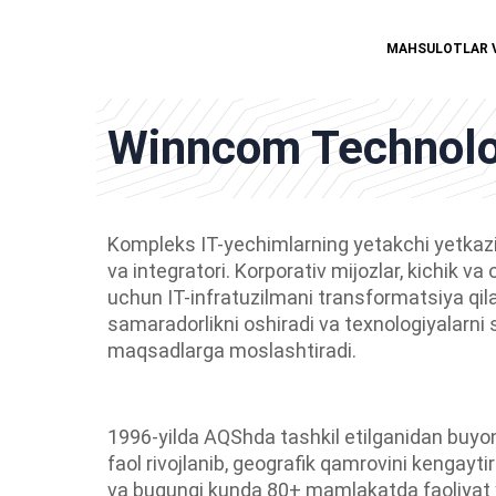
MAHSULOTLAR 
Winncom Technologi
Kompleks IT-yechimlarning yetakchi yetkazi
va integratori. Korporativ mijozlar, kichik va 
uchun IT-infratuzilmani transformatsiya qila
samaradorlikni oshiradi va texnologiyalarni 
maqsadlarga moslashtiradi.
1996-yilda AQShda tashkil etilganidan buy
faol rivojlanib, geografik qamrovini kengayt
va bugungi kunda 80+ mamlakatda faoliyat y