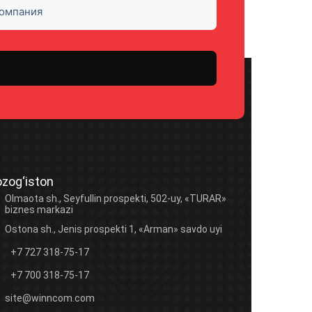
zog‘iston
Olmaota sh., Seyfullin prospekti, 502-uy, «TURAR»
biznes markazi
Ostona sh., Jenis prospekti 1, «Arman» savdo uyi
+7 727 318-75-17
+7 700 318-75-17
site@winncom.com