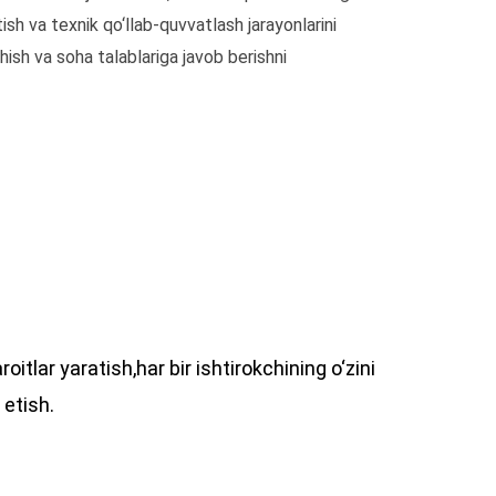
tish va texnik qo‘llab-quvvatlash jarayonlarini
ish va soha talablariga javob berishni
lar yaratish,har bir ishtirokchining o‘zini
 etish.