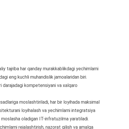
liy tajriba har qanday murakkablikdagi yechimlarni
dagi eng kuchli muhandislik jamoalaridan biri.
ori darajadagi kompetensiyani va xalqaro
adlariga moslashtiriladi, har bir loyihada maksimal
arxitekturani loyihalash va yechimlarni integratsiya
 moslasha oladigan IT-infratuzilma yaratiladi.
himlarni rejalashtirish, nazorat qilish va amalga