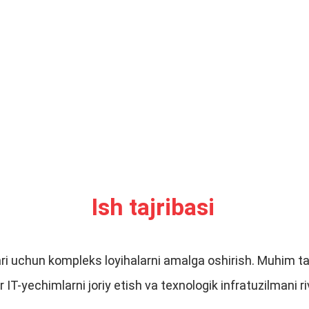
Ish tajribasi
tlari uchun kompleks loyihalarni amalga oshirish. Muhim 
‘or IT-yechimlarni joriy etish va texnologik infratuzilmani r