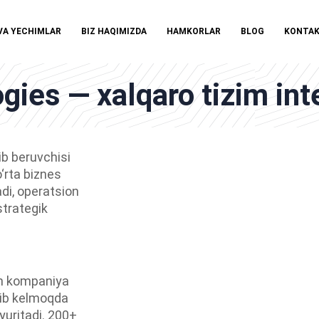
VA YECHIMLAR
BIZ HAQIMIZDA
HAMKORLAR
BLOG
KONTA
es — xalqaro tizim inte
b beruvchisi
o‘rta biznes
di, operatsion
strategik
on kompaniya
irib kelmoqda
uritadi. 200+