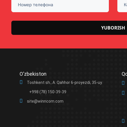
Please
leave
this
field
O‘zbekiston
Qo
empty.
Toshkent sh., A. Qahhor 6-proyezdi, 35-uy.
+998 (78) 150-39-39
site@winncom.com