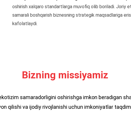
oshirish xalqaro standartlarga muvofiq olib boriladi. Joriy e
samarali boshqarish biznesning strategik maqsadlariga erish
kafolatlaydi.
Bizning missiyamiz
tizim samaradorligini oshirishga imkon beradigan sharoit
n qilishi va ijodiy rivojlanishi uchun imkoniyatlar taqdim