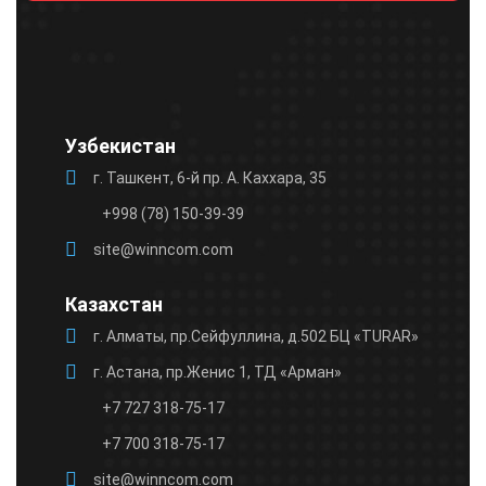
field
empty.
Узбекистан
г. Ташкент, 6-й пр. А. Каххара, 35
+998 (78) 150-39-39
site@winncom.com
Казахстан
г. Алматы, пр.Сейфуллина, д.502 БЦ «TURAR»
г. Астана, пр.Женис 1, ТД «Арман»
+7 727 318-75-17
+7 700 318-75-17
site@winncom.com