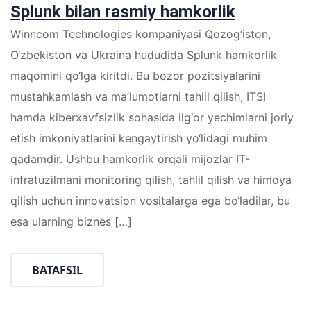
Splunk bilan rasmiy hamkorlik
Winncom Technologies kompaniyasi Qozog‘iston,
O‘zbekiston va Ukraina hududida Splunk hamkorlik
maqomini qo‘lga kiritdi. Bu bozor pozitsiyalarini
mustahkamlash va ma’lumotlarni tahlil qilish, ITSI
hamda kiberxavfsizlik sohasida ilg‘or yechimlarni joriy
etish imkoniyatlarini kengaytirish yo‘lidagi muhim
qadamdir. Ushbu hamkorlik orqali mijozlar IT-
infratuzilmani monitoring qilish, tahlil qilish va himoya
qilish uchun innovatsion vositalarga ega bo‘ladilar, bu
esa ularning biznes […]
BATAFSIL