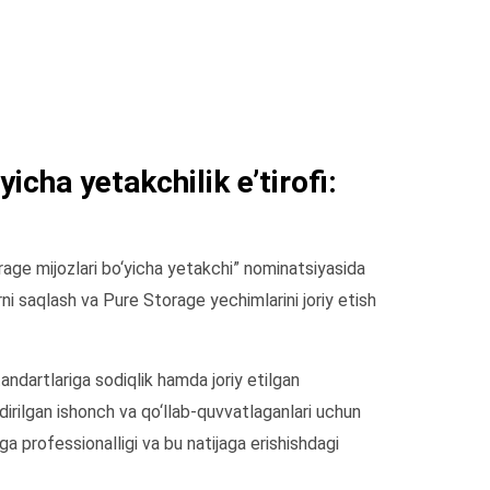
icha yetakchilik e’tirofi:
e mijozlari bo‘yicha yetakchi” nominatsiyasida
ni saqlash va Pure Storage yechimlarini joriy etish
andartlariga sodiqlik hamda joriy etilgan
ldirilgan ishonch va qo‘llab-quvvatlaganlari uchun
a professionalligi va bu natijaga erishishdagi