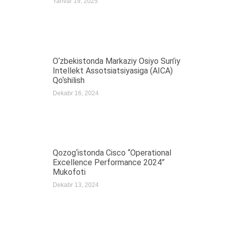
Yanvar 19, 2025
O‘zbekistonda Markaziy Osiyo Sun’iy
Intellekt Assotsiatsiyasiga (AICA)
Qo‘shilish
Dekabr 16, 2024
Qozog‘istonda Cisco “Operational
Excellence Performance 2024”
Mukofoti
Dekabr 13, 2024