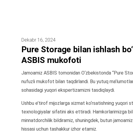
Dekabr 16, 2024
Pure Storage bilan ishlash bo‘y
ASBIS mukofoti
Jamoamiz ASBIS tomonidan O‘zbekistonda “Pure Storag
nufuzli mukofot bilan taqdirlandi. Bu yutuq ma’lumotlar
sohasidagi yuqori ekspertizamizni tasdiqlaydi.
Ushbu e’tirof mijozlarga xizmat ko‘rsatishning yuqori st
texnologiyalar sifatini aks ettiradi. Hamkorlarimizga bi
minnatdorchilik bildiramiz, shuningdek, butun jamoamizg
hissasi uchun tashakkur izhor etamiz.