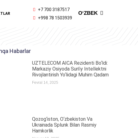
ENGLISH
+7 700 3187517
OʻZBEK
KTLAR
ҚАЗАҚ ТІЛІ
+998 78 1503939
hqa Habarlar
UZTELECOM AICA Rezidenti Bo‘ldi:
Markaziy Osiyoda Sun’iy Intellektni
Rivojlantirish Yo‘lidagi Muhim Qadam
Fevral 14, 2025
Qozog‘iston, O‘zbekiston Va
Ukrainada Splunk Bilan Rasmiy
Hamkorlik