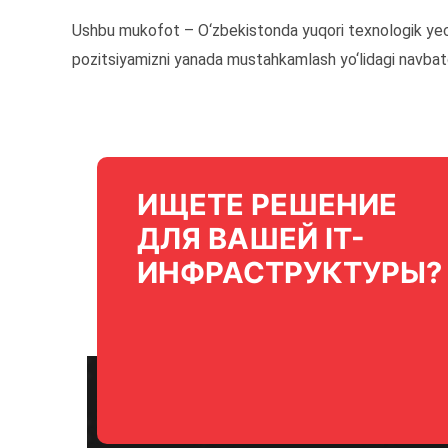
Ushbu mukofot – O‘zbekistonda yuqori texnologik yech
pozitsiyamizni yanada mustahkamlash yo‘lidagi navba
ИЩЕТЕ РЕШЕНИЕ
ДЛЯ ВАШЕЙ IT-
ИНФРАСТРУКТУРЫ?