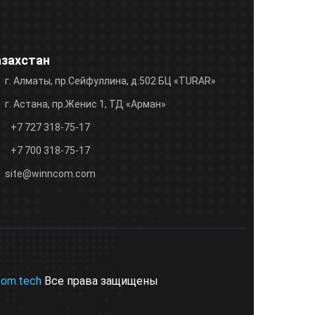
азахстан
г. Алматы, пр.Сейфуллина, д.502 БЦ «TURAR»
г. Астана, пр.Женис 1, ТД «Арман»
+7 727 318-75-17
+7 700 318-75-17
site@winncom.com
com.tech
Все права защищены