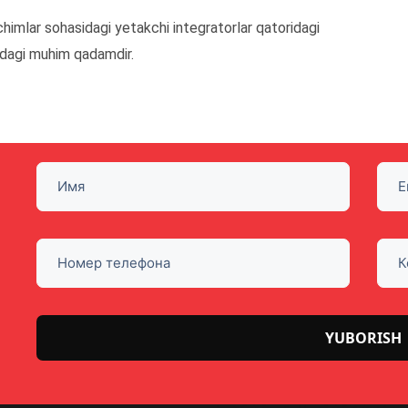
imlar sohasidagi yetakchi integratorlar qatoridagi
tdagi muhim qadamdir.
Please