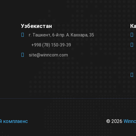
leave
this
field
Узбекистан
К
empty.
г. Ташкент, 6-й пр. А. Каххара, 35
+998 (78) 150-39-39
site@winncom.com
© 2026
Winn
й комплаенс