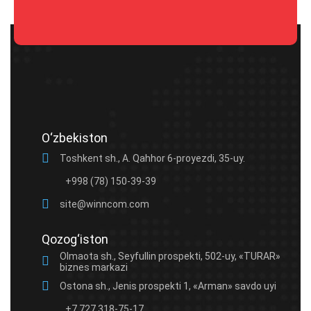
Please
leave
this
field
empty.
O‘zbekiston
Toshkent sh., A. Qahhor 6-proyezdi, 35-uy.
+998 (78) 150-39-39
site@winncom.com
Qozog‘iston
Olmaota sh., Seyfullin prospekti, 502-uy, «TURAR»
biznes markazi
Ostona sh., Jenis prospekti 1, «Arman» savdo uyi
+7 727 318-75-17