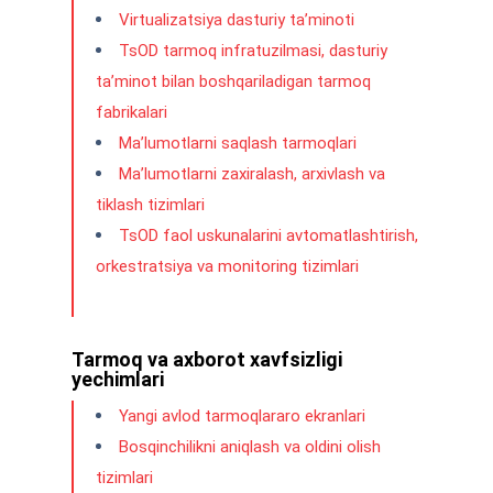
Virtualizatsiya dasturiy ta’minoti
TsOD tarmoq infratuzilmasi, dasturiy
ta’minot bilan boshqariladigan tarmoq
fabrikalari
Ma’lumotlarni saqlash tarmoqlari
Ma’lumotlarni zaxiralash, arxivlash va
tiklash tizimlari
TsOD faol uskunalarini avtomatlashtirish,
orkestratsiya va monitoring tizimlari
Tarmoq va axborot xavfsizligi
yechimlari
Yangi avlod tarmoqlararo ekranlari
Bosqinchilikni aniqlash va oldini olish
tizimlari