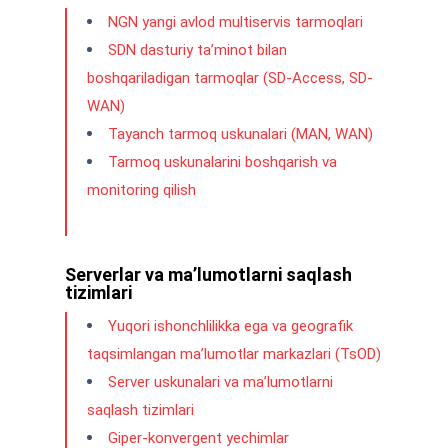
NGN yangi avlod multiservis tarmoqlari
SDN dasturiy ta’minot bilan
boshqariladigan tarmoqlar (SD-Access, SD-
WAN)
Tayanch tarmoq uskunalari (MAN, WAN)
Tarmoq uskunalarini boshqarish va
monitoring qilish
Serverlar va ma’lumotlarni saqlash
tizimlari
Yuqori ishonchlilikka ega va geografik
taqsimlangan ma’lumotlar markazlari (TsOD)
Server uskunalari va ma’lumotlarni
saqlash tizimlari
Giper-konvergent yechimlar