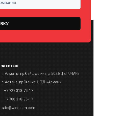
азахстан
г. Алматы, пр.Сейфуллина, д.502 БЦ «TURAR»
г. Астана, пр.Женис 1, ТД «Арман»
+7 727 318-75-17
+7 700 318-75-17
site@winncom.com