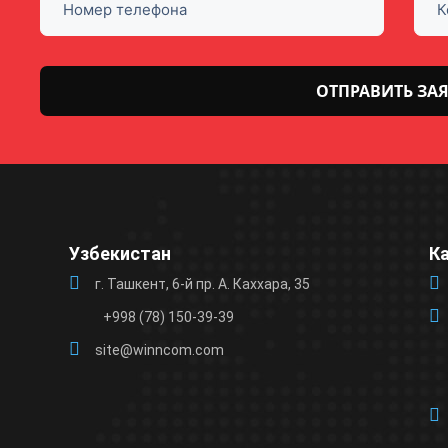
Оставьте
это поле
пустым.
Узбекистан
К
г. Ташкент, 6-й пр. А. Каххара, 35
+998 (78) 150-39-39
site@winncom.com