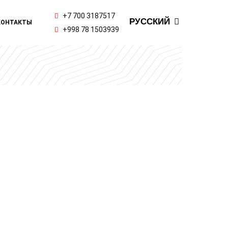
ENGLISH
+7 700 3187517
РУССКИЙ
КОНТАКТЫ
ҚАЗАҚ ТІЛІ
+998 78 1503939