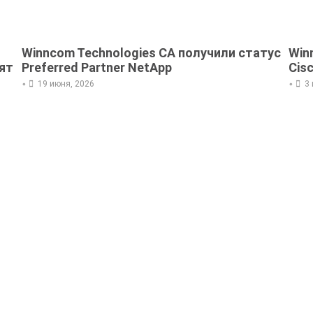
Winncom Technologies CA получили статус
Win
ят
Preferred Partner NetApp
Cis
•
•
19 июня, 2026
3