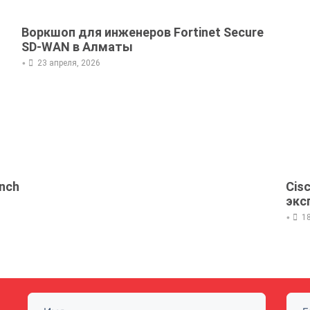
Воркшоп для инженеров Fortinet Secure
SD-WAN в Алматы
•
23 апреля, 2026
nch
Cis
экс
•
1