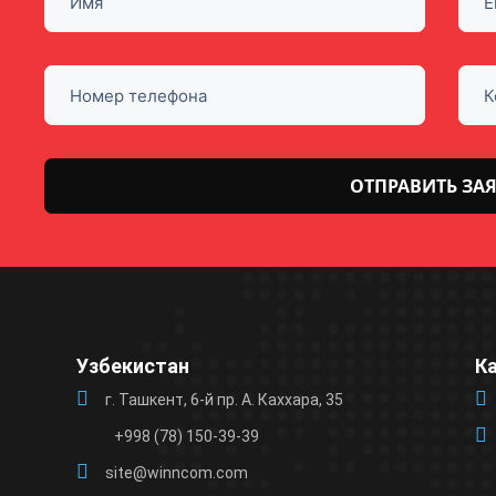
Оставьте
это поле
пустым.
Узбекистан
К
г. Ташкент, 6-й пр. А. Каххара, 35
+998 (78) 150-39-39
site@winncom.com