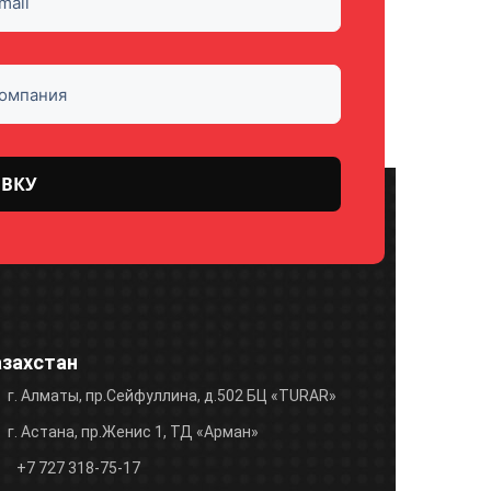
азахстан
г. Алматы, пр.Сейфуллина, д.502 БЦ «TURAR»
г. Астана, пр.Женис 1, ТД «Арман»
+7 727 318-75-17