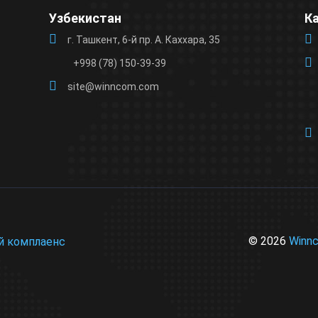
Узбекистан
К
г. Ташкент, 6-й пр. А. Каххара, 35
+998 (78) 150-39-39
site@winncom.com
© 2026
Winn
й комплаенс