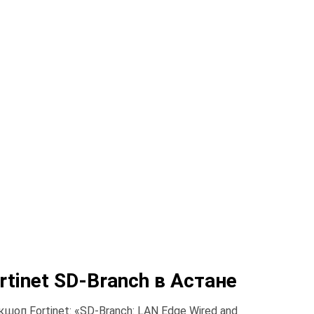
tinet SD-Branch в Астане
оп Fortinet: «SD-Branch: LAN Edge Wired and