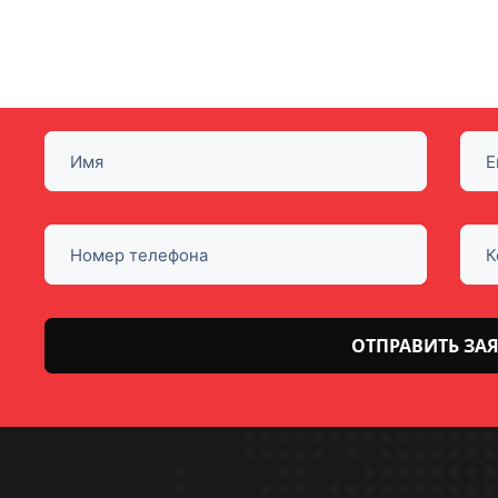
Оставьте
это поле
пустым.