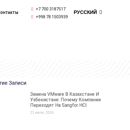
ENGLISH
+7 700 3187517
РУССКИЙ
КОНТАКТЫ
ҚАЗАҚ ТІЛІ
+998 78 1503939
гие Записи
Замена VMware В Казахстане И
Узбекистане: Почему Компании
Переходят На Sangfor HCI
21 июля, 2026