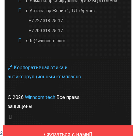
г. Алматы, пр.Сейфуллина, д.502 БЦ «TURAR»
г. Астана, пр.Женис 1, ТД «Арман»
+7 727 318-75-17
+7 700 318-75-17
site@winncom.com
🔗 Корпоративная этика и
антикоррупционный комплаенс
© 2026
Winncom.tech
Все права
защищены
2026
Связаться с нами