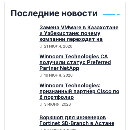
Последние новости
Замена VMware в Казахстане
и Узбекистане: почему
компании переходят на
Sangfor HCI
21 ИЮЛЯ, 2026
Winncom Technologies CA
получили статус Preferred
Partner NetApp
19 ИЮНЯ, 2026
Winncom Technologies:
признанный партнер Cisco по
6 портфолио
3 ИЮНЯ, 2026
Воркшоп для инженеров
Fortinet SD-Branch в Астане