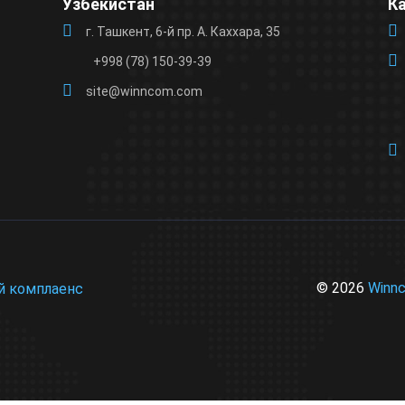
Узбекистан
К
г. Ташкент, 6-й пр. А. Каххара, 35
+998 (78) 150-39-39
site@winncom.com
© 2026
Winn
й комплаенс