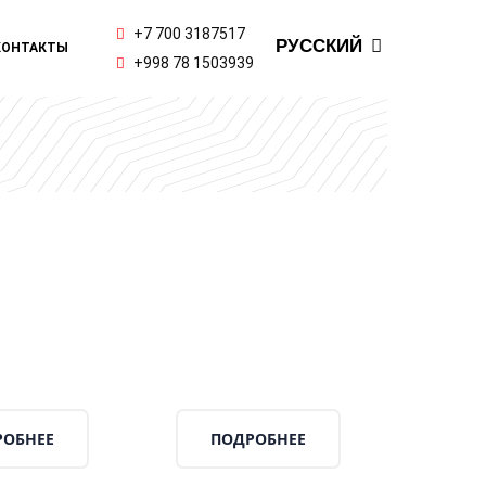
ENGLISH
+7 700 3187517
РУССКИЙ
КОНТАКТЫ
ҚАЗАҚ ТІЛІ
+998 78 1503939
РОБНЕЕ
ПОДРОБНЕЕ