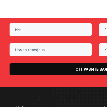
Оставьте
это поле
пустым.