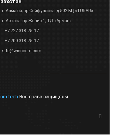
азахстан
г. Алматы, пр.Сейфуллина, д.502 БЦ «TURAR»
г. Астана, пр.Женис 1, ТД «Арман»
+7 727 318-75-17
+7 700 318-75-17
site@winncom.com
com.tech
Все права защищены