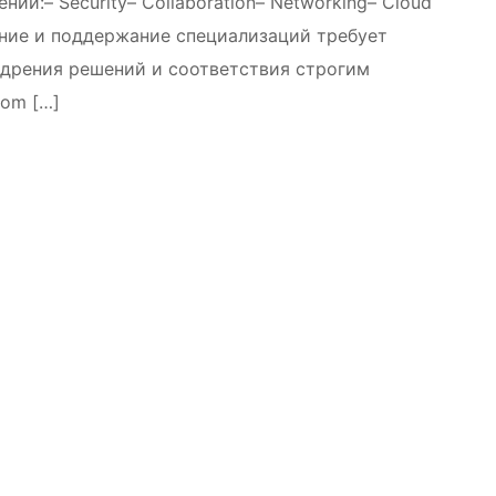
ий:– Security– Collaboration– Networking– Cloud
учение и поддержание специализаций требует
едрения решений и соответствия строгим
com […]