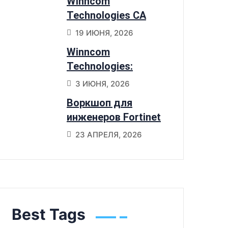
Winncom
переходят на
Technologies CA
Sangfor HCI
получили статус
19 ИЮНЯ, 2026
Preferred Partner
Winncom
NetApp
Technologies:
признанный
3 ИЮНЯ, 2026
партнер Cisco по 6
Воркшоп для
портфолио
инженеров Fortinet
SD-Branch в Астане
23 АПРЕЛЯ, 2026
Best Tags