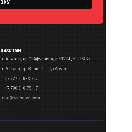
азахстан
г. Алматы, пр.Сейфуллина, д.502 БЦ «TURAR»
г. Астана, пр.Женис 1, ТД «Арман»
+7 727 318-75-17
+7 700 318-75-17
site@winncom.com