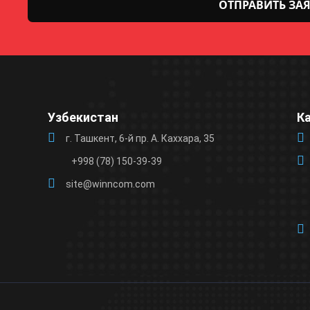
Оставьте
это поле
пустым.
Узбекистан
К
г. Ташкент, 6-й пр. А. Каххара, 35
+998 (78) 150-39-39
site@winncom.com