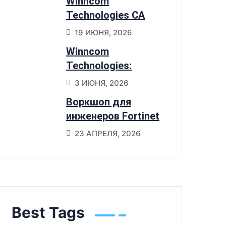
Winncom
переходят на
Technologies CA
Sangfor HCI
получили статус
19 ИЮНЯ, 2026
Preferred Partner
Winncom
NetApp
Technologies:
признанный
3 ИЮНЯ, 2026
партнер Cisco по 6
Воркшоп для
портфолио
инженеров Fortinet
SD-Branch в Астане
23 АПРЕЛЯ, 2026
Best Tags